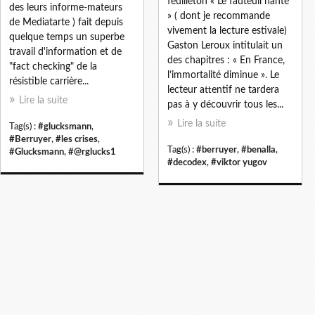
feuilleton « Le fauteuil hanté
des leurs informe-mateurs
» ( dont je recommande
de Mediatarte ) fait depuis
vivement la lecture estivale)
quelque temps un superbe
Gaston Leroux intitulait un
travail d'information et de
des chapitres : « En France,
"fact checking" de la
l’immortalité diminue ». Le
résistible carrière...
lecteur attentif ne tardera
Lire la suite
pas à y découvrir tous les...
Lire la suite
Tag(s) :
#glucksmann
,
#Berruyer
,
#les crises
,
Tag(s) :
#berruyer
,
#benalla
,
#Glucksmann
,
#@rglucks1
#decodex
,
#viktor yugov