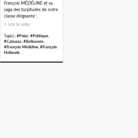
François MÉDÉLINE et sa
saga des turpitudes de notre
classe dirigeante :
Lire la suite
Tag(s) :
#Polar
,
#Politique
,
#Cahuzac
,
#Belkacem
,
#François Médéline
,
#François
Hollande