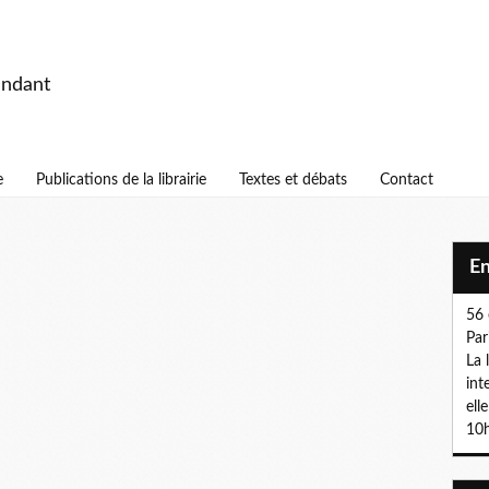
endant
e
Publications de la librairie
Textes et débats
Contact
E
56 
Par
La 
int
ell
10h