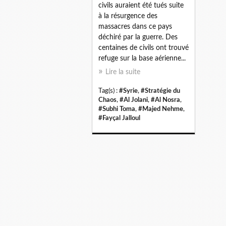
civils auraient été tués suite
à la résurgence des
massacres dans ce pays
déchiré par la guerre. Des
centaines de civils ont trouvé
refuge sur la base aérienne...
Lire la suite
Tag(s) :
#Syrie
,
#Stratégie du
Chaos
,
#Al Jolani
,
#Al Nosra
,
#Subhi Toma
,
#Majed Nehme
,
#Fayçal Jalloul