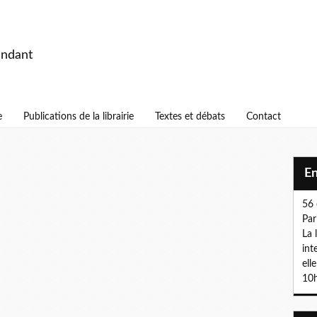
endant
e
Publications de la librairie
Textes et débats
Contact
E
56 
Par
La 
int
ell
10h