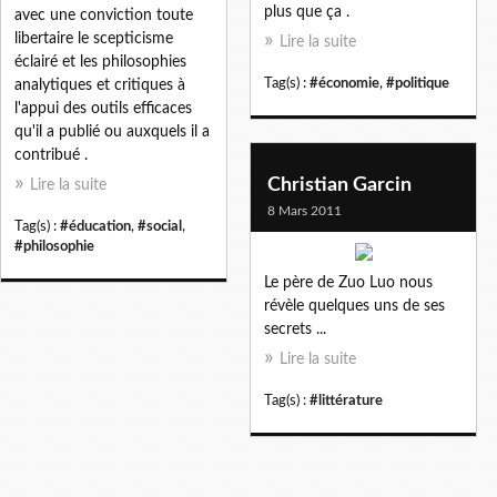
plus que ça .
avec une conviction toute
libertaire le scepticisme
Lire la suite
éclairé et les philosophies
Tag(s) :
#économie
,
#politique
analytiques et critiques à
l'appui des outils efficaces
qu'il a publié ou auxquels il a
contribué .
Christian Garcin
Lire la suite
8 Mars 2011
Tag(s) :
#éducation
,
#social
,
#philosophie
Le père de Zuo Luo nous
révèle quelques uns de ses
secrets ...
Lire la suite
Tag(s) :
#littérature