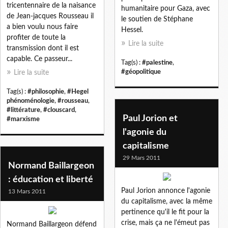
tricentennaire de la naisance
humanitaire pour Gaza, avec
de Jean-jacques Rousseau il
le soutien de Stéphane
a bien voulu nous faire
Hessel.
profiter de toute la
Lire la suite
transmission dont il est
capable. Ce passeur...
Tag(s) :
#palestine
,
#géopolitique
Lire la suite
Tag(s) :
#philosophie
,
#Hegel
phénoménologie
,
#rousseau
,
#littérature
,
#clouscard
,
Paul Jorion et
#marxisme
l'agonie du
capitalisme
29 Mars 2011
Normand Baillargeon
: éducation et liberté
Paul Jorion annonce l'agonie
13 Mars 2011
du capitalisme, avec la même
pertinence qu'il le fit pour la
crise, mais ça ne l'émeut pas
Normand Baillargeon défend