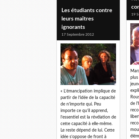
con
Les étudiants contre
19 S
leurs maîtres
ignorants
17 Septembre 2012
Marx
plus
jeun
expl
« L’émancipation implique de
Rous
partir de l’idée de la capacité
de l
de n’importe qui. Peu
reco
importe ce qu’il apprend,
liber
l’essentiel est la révélation de
reco
cette capacité à elle-même.
mouv
Le reste dépend de lui. Cette
élém
idée s’oppose de front à