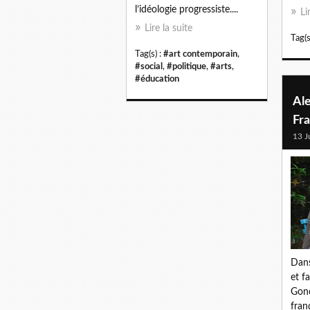
l’idéologie progressiste....
Li
Lire la suite
Tag(s
Tag(s) :
#art contemporain
,
#social
,
#politique
,
#arts
,
#éducation
Ale
Fr
13 J
Dans
et fa
Gonc
fran