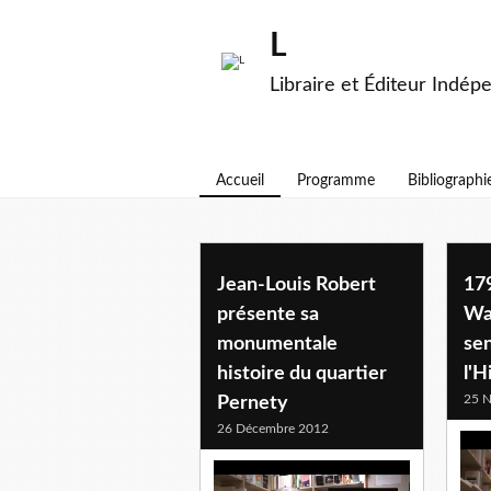
L
Libraire et Éditeur Indép
Accueil
Programme
Bibliographi
Jean-Louis Robert
17
présente sa
Wah
monumentale
sen
histoire du quartier
l'H
25 
Pernety
26 Décembre 2012