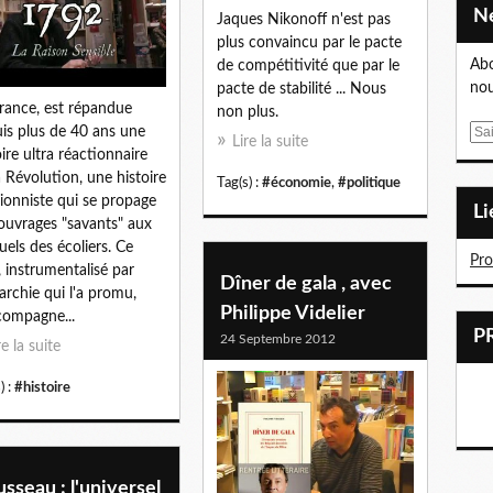
Jaques Nikonoff n'est pas
plus convaincu par le pacte
Abo
de compétitivité que par le
nou
pacte de stabilité ... Nous
rance, est répandue
non plus.
E
is plus de 40 ans une
Lire la suite
m
oire ultra réactionnaire
a
a Révolution, une histoire
Tag(s) :
#économie
,
#politique
i
sionniste qui se propage
L
l
ouvrages "savants" aux
els des écoliers. Ce
Pr
, instrumentalisé par
Dîner de gala , avec
igarchie qui l'a promu,
Philippe Videlier
compagne...
24 Septembre 2012
re la suite
) :
#histoire
sseau : l'universel