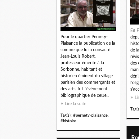
En F
Pour le quartier Pernety-
depu
Plaisance la publication de la
hist
somme que lui a consacré
de l
Jean-Louis Robert,
révi
professeur émérite à la
des 
Sorbonne, habitant et
manu
historien éminent du village
déni
parisien des commerçants et
l'ol
des arts, fut l'événement
s'ac
bibliographique de cette...
Li
Lire la suite
Tag(s
Tag(s) :
#pernety-plaisance
,
#histoire
Rou