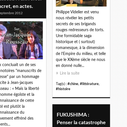
cret, en actes.
Philippe Videlier est venu
eptembre 2012
nous révéler les petits
secrets de ses brigands
rouges redresseurs de torts.
Une formidable saga
historique et ( surtout)
romanesque, à la dimension
de l'Empire du milieu, et telle
que le XXème siècle ne nous
 concluait un de ses
en donné nulle...
 notoires "manuscrits de
Lire la suite
esse" par un hommage
icite à Jean-jacques
Tag(s) :
#chine
,
#littérature
,
seau : « Mais la liberté
#histoire
'homme égoïste et la
nnaissance de cette
té est plutôt la
nnaissance du
FUKUSHIMA :
ement effréné des
Penser la catastrophe
ents...