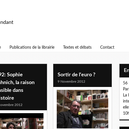
endant
e
Publications de la librairie
Textes et débats
Contact
E
92: Sophie
Sortir de l'euro ?
9 Novembre 2012
nich, la raison
56 
Par
sible dans
La 
istoire
int
Novembre 2012
ell
10h