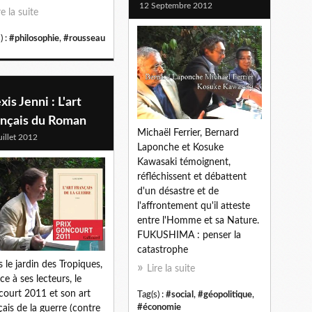
12 Septembre 2012
re la suite
) :
#philosophie
,
#rousseau
xis Jenni : L'art
ançais du Roman
Michaël Ferrier, Bernard
uillet 2012
Laponche et Kosuke
Kawasaki témoignent,
réfléchissent et débattent
d'un désastre et de
l'affrontement qu'il atteste
entre l'Homme et sa Nature.
FUKUSHIMA : penser la
catastrophe
 le jardin des Tropiques,
Lire la suite
ce à ses lecteurs, le
ourt 2011 et son art
Tag(s) :
#social
,
#géopolitique
,
#économie
çais de la guerre (contre