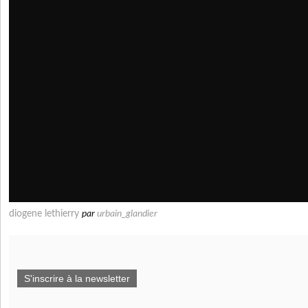
diogene lethierry
par
urbain_glandier
S'inscrire à la newsletter