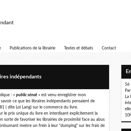
endant
e
Publications de la librairie
Textes et débats
Contact
E
raires indépendants
56 
Par
lique : «
public sénat
» est venu enregistrer mon
La 
 savoir ce que les libraires indépendants pensaient de
int
1 ( dite Loi Lang) sur le commerce du livre.
ell
 le prix unique du livre en interdisant explicitement la
10h
 en sorte de favoriser les librairies de proximité face au abus
 présumant mettre un frein à leur "dumping" sur les frais de