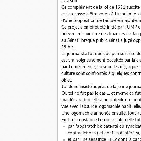
livraison.
Ce complément de la loi de 1981 suscite qu
est en passe d'être voté « à l'unanimité » 
d'une proposition de l'actuelle majorité,
Ce projet a en effet été initié par l'UMP
brièvement ministre des finances de Jacque
au Sénat, lorsque public sénat a jugé op
19 h ».
La journaliste fut quelque peu surprise de
est vrai soigneusement occultée par la cla
par la précédente, puisque les oligarque
culture sont confrontés à quelques contra
objet.
J'ai donc insisté auprès de la jeune jou
Or, tel ne fut pas le cas ... et même ce 
ma déclaration, elle a pu obtenir un mo
vue avec l'absurde logomachie habituelle.
Une logomachie annonée ensuite, tout au 
En la circonstance la soupe habituelle fut 
par l'apparatchick patenté du syndicat 
contradictions ( et conflits d'intérêts),
et par une sénatrice EELV dont la cand