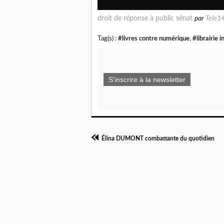
droit de réponse à public sénat
par
Tele1
Tag(s) :
#livres contre numérique
,
#librairie
S'inscrire à la newsletter
Élina DUMONT combattante du quotidien