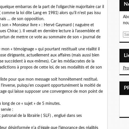
elque embarras de la part de l'oligarchie majoritaire car il
( comme la loi dite Lang en 1981) alors qu'il n'est pas issu
Abo
 mais … de son opposition.
nou
 et son « Monsieur livre » : Hervé Gaymard ( naguère et
s Chirac ). Il venait en dernière lecture à l'assemblée et
E
portun de mettre ce vote au sommaire de son « journal de
m
a
 mon « témoignage » qui pourtant restituait une réalité il
i
L
sse dirigeante, actuellement aux affaires (mais aussi bien
l
s se succèdent à eux-mêmes). Car les médiacrates de la
dictions à propos de cette loi, de ses modalités et de son
Pr
rnaliste pour que mon message soit honnêtement restitué.
fut l'inverse, puisqu'en coupant opportunément la moitié de
ntage qui laisse supposer une convergence de mon point de
long de ce « sujet » de 5 minutes.
servie :
patronal de la librairie ( SLF) , englué dans ses
eur désinformée n'a d'égale que l'ignorance des réalités