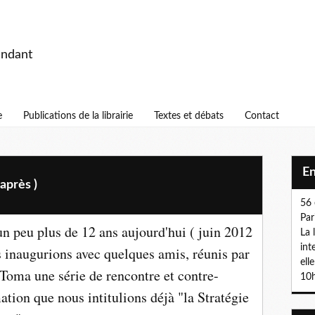
endant
e
Publications de la librairie
Textes et débats
Contact
E
après )
56 
Par
 un peu plus de 12 ans aujourd'hui ( juin 2012
La 
int
s inaugurions avec quelques amis, réunis par
ell
Toma une série de rencontre et contre-
10h
ation que nous intitulions déjà "la Stratégie