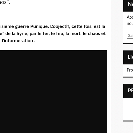
os".
Abo
nou
oisième guerre Punique.
L'objectif, cette fois, est la
e" de la Syrie,
par le fer, le feu, la mort, le chaos et
E
.. l'informe-ation .
m
a
i
L
l
Pr