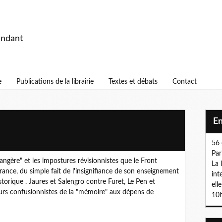
endant
e
Publications de la librairie
Textes et débats
Contact
E
56 
Par
trangère" et les impostures révisionnistes que le Front
La 
rance, du simple fait de l'insignifiance de son enseignement
int
torique . Jaures et Salengro contre Furet, Le Pen et
ell
urs confusionnistes de la "mémoire" aux dépens de
10h