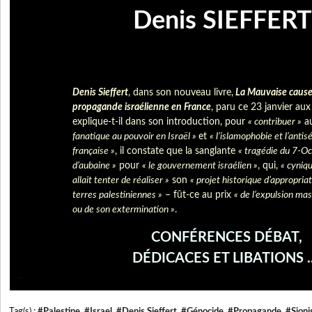
Denis SIEFFERT
Denis Sieffert
, dans son nouveau livre,
La Mauvaise cause :
propagande israélienne en France
, paru ce 23 janvier aux 
explique-t-il dans son introduction, pour
« contribuer »
a
fanatique au pouvoir en Israël »
et
« l’islamophobie et l’anti
française »
, il constate que la sanglante
« tragédie du 7-Oc
d’aubaine »
pour
« le gouvernement israélien »
, qui,
« cyniq
allait tenter de réaliser »
son
« projet historique d’appropria
terres palestiniennes »
– fût-ce au prix
« de l’expulsion ma
ou de son extermination »
.
CONFÉRENCES DÉBAT,
DÉDICACES ET LIBATIONS ..
...
Tag(s) :
#Palestine
,
#Israel
,
#Denis Sieffert
,
#Génocide
,
#Propagande
,
#Sion