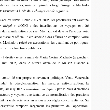
otalement tranchés, mais cet épisode a forgé l'image de Machado
 associent à l'idée de
« changement de régime ».
s s'en est suivie. Entre 2003 et 2005, les procureurs ont examiné
er illégal »
d'ONG ; des interdictions de voyager ont été
 des manifestations de rue, Machado est devenu l'une des voix
 discours officiel, a été associé à des affaires de complot, voire
. Machado a rejeté ces accusations, les qualifiant de politiques.
exercer des fonctions publiques.
 (à droite) serre la main de Maria Corina Machado (à gauche),
31 mai 2005, dans le bureau ovale de la Maison Blanche à
 consolidé son propre mouvement politique, Vente Venezuela
ndait la déréglementation, les mesures anti-corruption, la
nts, ainsi qu'une
« transition pacifique »
par le biais d'élections
tracteurs y voyaient une tentative de normalisation des pressions
était la seule voie vers un retour à des règles concurrentielles. Sa
orsqu'elle remporta largement les primaires de l'opposition.