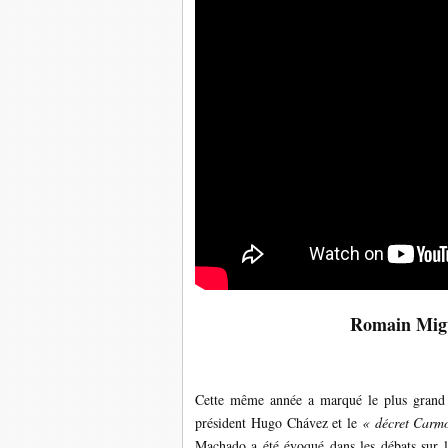
Romain Migu
Cette même année a marqué le plus grand b
président Hugo Chávez et le
« décret Carm
Machado a été évoqué dans les débats sur le