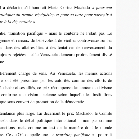
l a déclaré qu’il honorait María Corina Machado
« pour son
cratiques du peuple vénézuélien et pour sa lutte pour parvenir à
ure à la démocratie ».
tie, transition pacifique – mais le contexte ne l’était pas. Le
enne et réseaux de bénévoles à de vieilles controverses sur les
 dans des affaires liées à des tentatives de renversement du
toujours rejetées – et le Venezuela demeure profondément divisé
ime.
culièrement chargé de sens. Au Venezuela, les mêmes actions
e »
ont été présentées par les autorités comme des efforts de
 Machado et ses alliés, ce prix récompense des années d'activisme
confirme une vision ancienne selon laquelle les institutions
ique sous couvert de promotion de la démocratie.
e tendance plus large. En décernant le prix Machado, le Comité
zuela dans le débat politique international – non pas comme
 sanctions, mais comme un test de la manière dont le monde
ême. Ce qu'Oslo appelle une
« transition pacifique »
pourrait