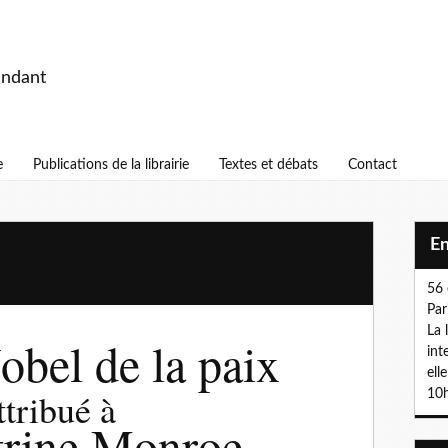
endant
e
Publications de la librairie
Textes et débats
Contact
E
56 
Par
La 
obel de la paix
int
ell
ttribué à
10h
trine Monroe