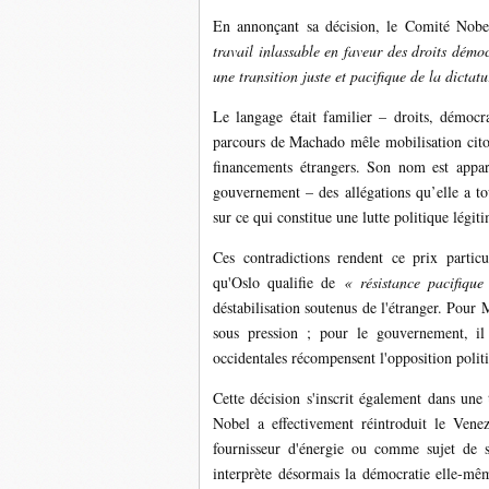
En annonçant sa décision, le Comité Nobe
travail inlassable en faveur des droits démo
une transition juste et pacifique de la dictat
Le langage était familier – droits, démocra
parcours de Machado mêle mobilisation citoy
financements étrangers. Son nom est apparu
gouvernement – ​​des allégations qu’elle a 
sur ce qui constitue une lutte politique légit
Ces contradictions rendent ce prix parti
qu'Oslo qualifie de
« résistance pacifiqu
déstabilisation soutenus de l'étranger. Pour
sous pression ; pour le gouvernement, il 
occidentales récompensent l'opposition polit
Cette décision s'inscrit également dans un
Nobel a effectivement réintroduit le Vene
fournisseur d'énergie ou comme sujet de
interprète désormais la démocratie elle-m