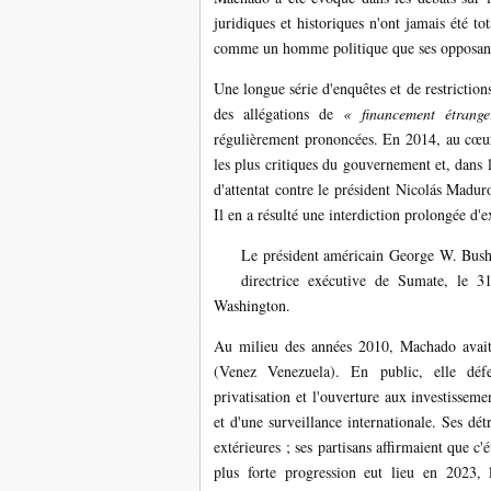
juridiques et historiques n'ont jamais été t
comme un homme politique que ses opposants
Une longue série d'enquêtes et de restriction
des allégations de
« financement étrang
régulièrement prononcées. En 2014, au cœur
les plus critiques du gouvernement et, dans le
d'attentat contre le président Nicolás Maduro
Il en a résulté une interdiction prolongée d'
Le président américain George W. Bush
directrice exécutive de Sumate, le 
Washington.
Au milieu des années 2010, Machado avait
(Venez Venezuela). En public, elle défe
privatisation et l'ouverture aux investisseme
et d'une surveillance internationale. Ses dé
extérieures ; ses partisans affirmaient que c'
plus forte progression eut lieu en 2023, l