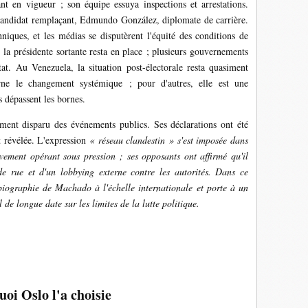
ant en vigueur ; son équipe essuya inspections et arrestations.
 candidat remplaçant, Edmundo González, diplomate de carrière.
chniques, et les médias se disputèrent l'équité des conditions de
la présidente sortante resta en place ; plusieurs gouvernements
tat. Au Venezuela, la situation post-électorale resta quasiment
rne le changement systémique ; pour d'autres, elle est une
s dépassent les bornes.
ent disparu des événements publics. Ses déclarations ont été
it révélée. L'expression
« réseau clandestin »
s'est imposée dans
vement opérant sous pression ; ses opposants ont affirmé qu'il
 de rue et d'un lobbying externe contre les autorités. Dans ce
 biographie de Machado à l'échelle internationale et porte à un
de longue date sur les limites de la lutte politique.
oi Oslo l'a choisie