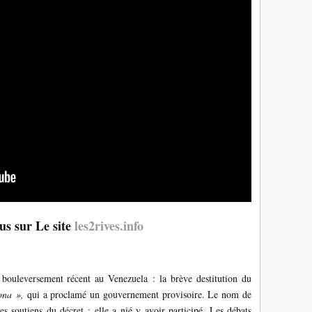
s sur Le site
les2rives.info
ouleversement récent au Venezuela : la brève destitution du
ona »,
qui a proclamé un gouvernement provisoire. Le nom de
s soutiens du décret ; elle a nié y avoir participé. Les débats