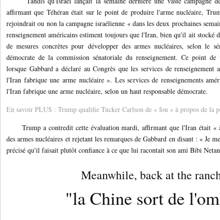
Tandis qu'Israël lançait la semaine dernière une vaste campagne de 
affirmant que Téhéran était sur le point de produire l'arme nucléaire, Trump
rejoindrait ou non la campagne israélienne « dans les deux prochaines semai
renseignement américains estiment toujours que l'Iran, bien qu'il ait stocké d
de mesures concrètes pour développer des armes nucléaires, selon le sé
démocrate de la commission sénatoriale du renseignement. Ce point de 
lorsque Gabbard a déclaré au Congrès que les services de renseignement a
l'Iran fabrique une arme nucléaire ». Les services de renseignements amé
l'Iran fabrique une arme nucléaire, selon un haut responsable démocrate.
En savoir PLUS : Trump qualifie Tucker Carlson de « fou » à propos de la po
Trump a contredit cette évaluation mardi, affirmant que l'Iran était « à
des armes nucléaires et rejetant les remarques de Gabbard en disant : « Je me f
précisé qu'il faisait plutôt confiance à ce que lui racontait son ami Bibi Neta
Meanwhile, back at the ranch 
"la Chine sort de l'o