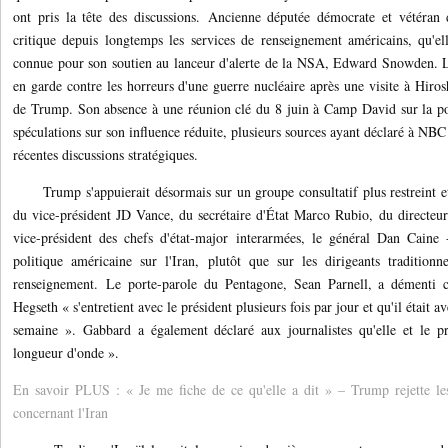
ont pris la tête des discussions. Ancienne députée démocrate et vétéran
critique depuis longtemps les services de renseignement américains, qu'ell
connue pour son soutien au lanceur d'alerte de la NSA, Edward Snowden. L
en garde contre les horreurs d'une guerre nucléaire après une visite à Hirosh
de Trump. Son absence à une réunion clé du 8 juin à Camp David sur la pol
spéculations sur son influence réduite, plusieurs sources ayant déclaré à NBC 
récentes discussions stratégiques.
Trump s'appuierait désormais sur un groupe consultatif plus restreint e
du vice-président JD Vance, du secrétaire d'État Marco Rubio, du directeur
vice-président des chefs d'état-major interarmées, le général Dan Caine 
politique américaine sur l'Iran, plutôt que sur les dirigeants tradition
renseignement.
Le porte-parole du Pentagone, Sean Parnell, a démenti c
Hegseth « s'entretient avec le président plusieurs fois par jour et qu'il était av
semaine ». Gabbard a également déclaré aux journalistes qu'elle et le p
longueur d'onde ».
En savoir PLUS : « Je me fiche de ce qu'elle a dit » – Trump rejette le
concernant l'Iran