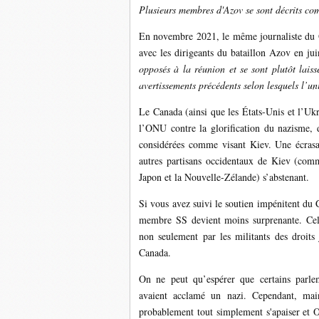
Plusieurs membres d'Azov se sont décrits co
En novembre 2021, le même journaliste du
avec les dirigeants du bataillon Azov en ju
opposés à la réunion et se sont plutôt lais
avertissements précédents selon lesquels l’u
Le Canada (ainsi que les États-Unis et l’Ukra
l’ONU contre la glorification du nazisme, d
considérées comme visant Kiev. Une écrasan
autres partisans occidentaux de Kiev (com
Japon et la Nouvelle-Zélande) s’abstenant.
Si vous avez suivi le soutien impénitent du
membre SS devient moins surprenante. Cela
non seulement par les militants des droits
Canada.
On ne peut qu’espérer que certains parlem
avaient acclamé un nazi. Cependant, main
probablement tout simplement s'apaiser et 