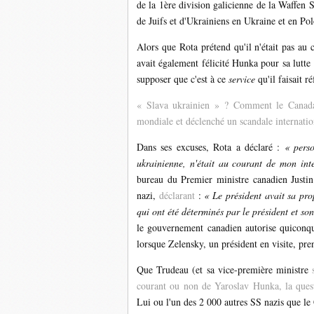
de la 1ère division galicienne de la Waffen 
de Juifs et d'Ukrainiens en Ukraine et en Po
Alors que Rota prétend qu'il n'était pas au 
avait également félicité Hunka pour sa lutte
supposer que c'est à ce
service
qu'il faisait r
« Slava ukrainien » ? Comment le Canada
mondiale et déclenché un scandale internatio
Dans ses excuses, Rota a déclaré :
« perso
ukrainienne, n'était au courant de mon in
bureau du Premier ministre canadien Justin
nazi,
déclarant
:
« Le président avait sa prop
qui ont été déterminés par le président et so
le gouvernement canadien autorise quiconqu
lorsque Zelensky, un président en visite, pre
Que Trudeau (et sa vice-première ministre
courant ou non de Yaroslav Hunka, la questi
Lui ou l'un des 2 000 autres SS nazis que le 