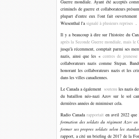
Guerre mondiale. Ayant été acceptés comm
criminels de guerre et collaborateurs présumé
plupart d'entre eux l'ont fait ouverteme
Wiesenthal l'a
signalé
à plusieurs reprises
.
Il y a beaucoup à dire sur l'histoire du Ca
après la Seconde Guerre mondiale, mais le 
jusqu'à récemment, comptait parmi ses memb
nazis, ainsi que les «
centres de jeunesse
collaborateurs nazis comme Stepan. Ba
honorant les collaborateurs nazis et les cr
dans les villes canadiennes.
Le Canada a également
soutenu
les nazis d
du bataillon néo-nazi Azov sur le sol can
dernières années de minimiser cela.
Radio Canada
rapportait
en avril 2022 que 
formation des soldats du régiment Azov en 
former ses propres soldats selon les stand
rapport, a cité un briefing de 2017 de la F