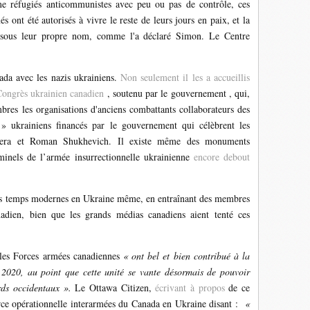
e réfugiés anticommunistes avec peu ou pas de contrôle, ces
s ont été autorisés à vivre le reste de leurs jours en paix, et la
nt sous leur propre nom, comme l'a déclaré Simon. Le Centre
nada avec les nazis ukrainiens.
Non seulement il les a accueillis
Congrès ukrainien canadien
, soutenu par le gouvernement , qui,
res les organisations d'anciens combattants collaborateurs des
» ukrainiens financés par le gouvernement qui célèbrent les
ndera et Roman Shukhevich. Il existe même des monuments
iminels de l’armée insurrectionnelle ukrainienne
encore debout
es temps modernes en Ukraine même, en entraînant des membres
adien, bien que les grands médias canadiens aient tenté ces
les Forces armées canadiennes
« ont bel et bien contribué à la
2020, au point que cette unité se vante désormais de pouvoir
ards occidentaux ».
Le Ottawa Citizen,
écrivant à propos
de ce
orce opérationnelle interarmées du Canada en Ukraine disant :
«