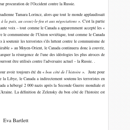
par procuration de l'Occident contre la Russie.
nadienne Tamara Lorincz, alors que tout le monde applaudissait
à la paix, au cessez-le-feu et aux négociations ».
C'est la partie
à haute voix – tout comme le Canada a apparemment accepté les «
ntre le communisme de l'Union soviétique, tout comme le Canada
ts à soutenir les terroristes s'ils luttent contre le communisme de
irable » au Moyen-Orient, le Canada continuera donc à couvrir,
arquer la résurgence de l'une des idéologies les plus atroces de
urront être utilisés contre l'adversaire actuel – la Russie. .
pour avoir toujours été du «
bon côté de l’histoire ».
Juste pour
re la Libye, le Canada a indirectement soutenu les terroristes en
anada a hébergé 2 000 nazis après la Seconde Guerre mondiale et
Ukraine. La définition de Zelensky du bon côté de l'histoire est
Eva Bartlett