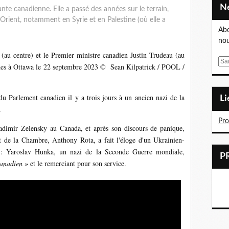
dante canadienne.
Elle a passé des années sur le terrain,
Orient, notamment en Syrie et en Palestine (où elle a
Abo
nou
(au centre) et le Premier ministre canadien Justin Trudeau (au
E
nes à Ottawa le 22 septembre 2023 © Sean Kilpatrick / POOL /
m
a
i
du Parlement canadien il y a trois jours à un ancien nazi de la
L
l
.
Pr
ladimir Zelensky au Canada, et après son discours de panique,
t de la Chambre, Anthony Rota, a fait l'éloge d'un Ukrainien-
à : Yaroslav Hunka, un nazi de la Seconde Guerre mondiale,
canadien »
et le remerciant pour son service.