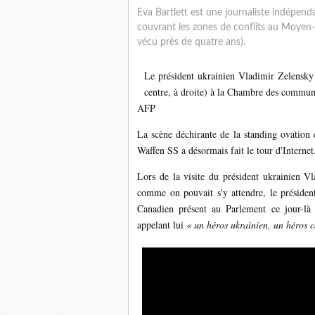
Eva Bartlett est une journaliste indépen
couvrant les zones de conflits au Moyen-
vécu près de quatre ans).
Le président ukrainien Vladimir Zelensky 
centre, à droite) à la Chambre des commu
AFP
La scène déchirante de la standing ovation 
Waffen SS a désormais fait le tour d'Internet
Lors de la visite du président ukrainien V
comme on pouvait s'y attendre, le présiden
Canadien présent au Parlement ce jour-l
appelant lui
« un héros ukrainien, un héros 