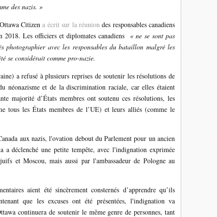
mme des nazis. »
 Ottawa Citizen
a écrit sur
la réunion
des responsables canadiens
in 2018. Les officiers et diplomates canadiens
« ne se sont pas
sés photographier avec les responsables du bataillon malgré les
nité se considérait comme pro-nazie.
ine) a refusé à plusieurs reprises de soutenir les résolutions de
u néonazisme et de la discrimination raciale, car elles étaient
te majorité d’États membres ont soutenu ces résolutions, les
me tous les États membres de l’UE) et leurs alliés (comme le
 Canada aux nazis, l'ovation debout du Parlement pour un ancien
 a déclenché une petite tempête, avec l'indignation exprimée
 juifs et Moscou, mais aussi par l'ambassadeur de Pologne au
entaires aient été sincèrement consternés d’apprendre qu’ils
tenant que les excuses ont été présentées, l'indignation va
Ottawa continuera de soutenir le même genre de personnes, tant