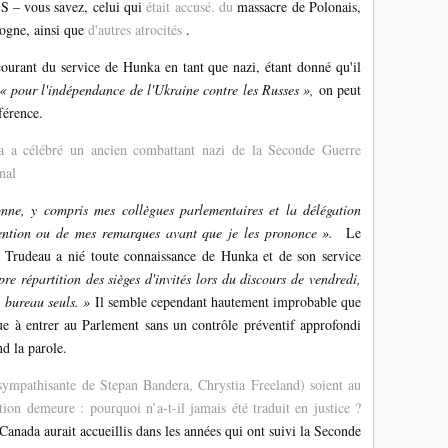
SS – vous savez, celui qui
était accusé. du
massacre de Polonais,
logne, ainsi que
d'autres atrocités
.
courant du service de Hunka en tant que nazi, étant donné qu'il
« pour l'indépendance de l'Ukraine contre les Russes »,
on peut
éférence.
 a célébré un ancien combattant nazi de la Seconde Guerre
nal
nne, y compris mes collègues parlementaires et la délégation
tention ou de mes remarques avant que je les prononce ».
Le
 Trudeau a nié toute connaissance de Hunka et de son service
re répartition des sièges d'invités lors du discours de vendredi,
n bureau seuls. »
Il semble cependant hautement improbable que
e à entrer au Parlement sans un contrôle préventif approfondi
nd la parole.
sympathisante de Stepan Bandera, Chrystia Freeland) soient au
on demeure : pourquoi n’a-t-il jamais été traduit en justice ?
Canada aurait accueillis dans les années qui ont suivi la Seconde