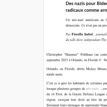
Des nazis pour Bide
radicaux comme arme
Un néo-nazi américain au f
démocrate. Ce n'est pas un pro
Fiorella Isabel
Par
, journali
du talk-show indépendant The
Christopher "Hammer" Pohlhaus (au centr
septembre 2023 à Orlando, en Floride © St
Orlando, en Floride, abrite Mickey Mouse, d
natale nazie.
C'est ce à quoi les habitants de certaines p
lorsque plusieurs groupes de
néo-nazis
, com
du 14 First, de la Goyim Defence League et
région, exerçant leur droit au titre du 
fièrement leurs tatouages ​​​​de suprématie bla