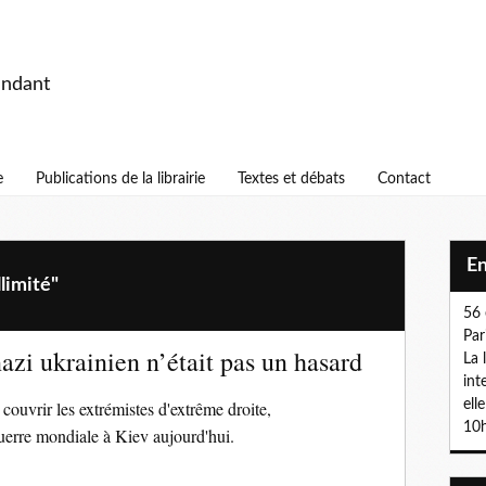
endant
e
Publications de la librairie
Textes et débats
Contact
E
limité"
56 
Par
zi ukrainien n’était pas un hasard
La 
int
couvrir les extrémistes d'extrême droite,
ell
10h
erre mondiale à Kiev aujourd'hui.