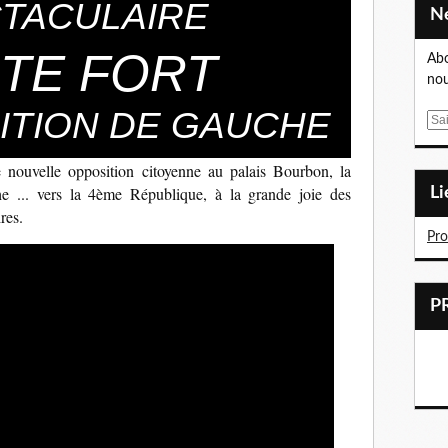
TACULAIRE
TE FORT
Abo
nou
ITION DE GAUCHE
E
m
a
 nouvelle opposition citoyenne au palais Bourbon, la
i
he ... vers la 4ème République, à la grande joie des
L
l
res.
Pr