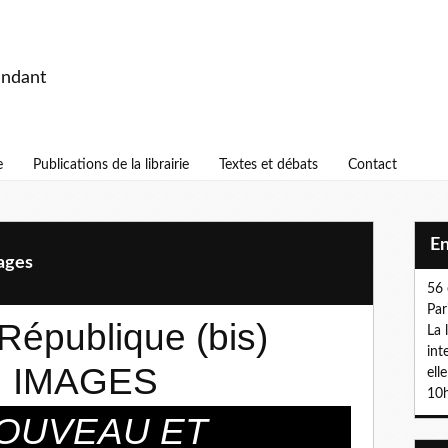
endant
e
Publications de la librairie
Textes et débats
Contact
E
ages
56 
Par
République (bis)
La 
int
 IMAGES
ell
10h
OUVEAU ET