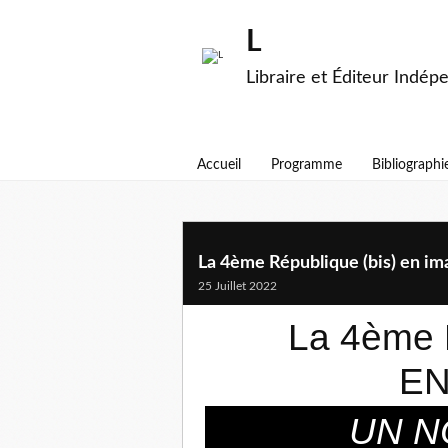
L
Libraire et Éditeur Indép
Accueil
Programme
Bibliographi
La 4ème République (bis) en im
25 Juillet 2022
La 4ème 
EN
UN N