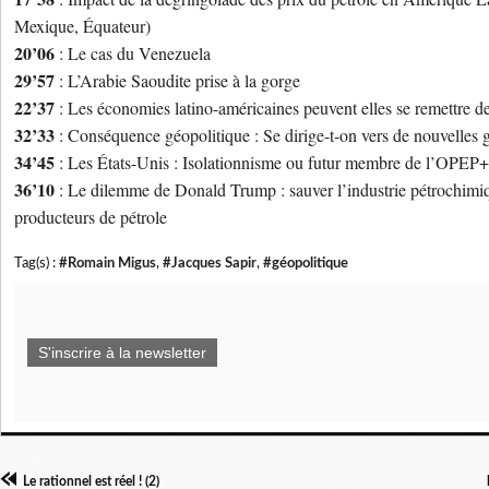
Mexique, Équateur)
20’06
: Le cas du Venezuela
29’57
: L’Arabie Saoudite prise à la gorge
22’37
: Les économies latino-américaines peuvent elles se remettre de
32’33
: Conséquence géopolitique : Se dirige-t-on vers de nouvelles g
34’45
: Les États-Unis : Isolationnisme ou futur membre de l’OPEP+
36’10
: Le dilemme de Donald Trump : sauver l’industrie pétrochimiqu
producteurs de pétrole
Tag(s) :
#Romain Migus
,
#Jacques Sapir
,
#géopolitique
S'inscrire à la newsletter
Le rationnel est réel ! (2)