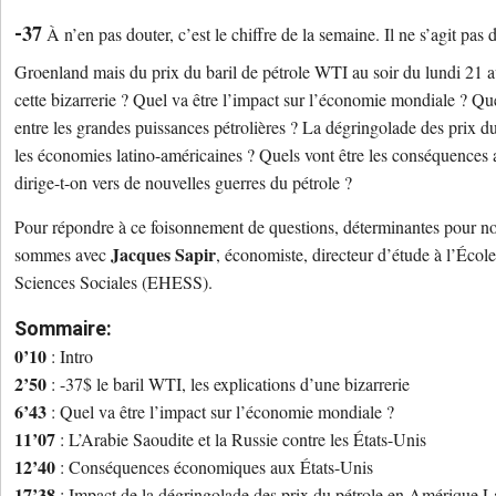
37
-
 À n’en
 pas douter, 
c’est
 le chiffre de la semaine. Il ne 
s’agit
 pas d
Groenland mais du prix du baril de pétrole WTI au soir du lundi 21 a
cette bizarrerie ? Quel va être 
l’impact
 sur 
l’économie mondiale ? Que s
entre les grandes puissances pétrolières ? La dégringolade des prix du 
les économies latino-américaines ? Quels vont être les conséquences a
dirige-t-on vers de nouvelles guerres du pétrole ? 
Pour répondre à ce foisonnement de questions, déterminantes pour notr
Jacques Sapir
sommes avec 
, économiste, directeur d’étude à l’Écol
Sciences Sociales (EHESS). 
Sommaire:
0’10
 : Intro
2’50
: -37$ le baril WTI, les explications d’une bizarrerie
6’43
: Quel va être l’impact sur l’économie mondiale ?
11’07
: L’Arabie Saoudite et la Russie contre les États-Unis
12’40
: Conséquences économiques aux États-Unis
17’38
: Impact de la dégringolade des prix du pétrole en Amérique La