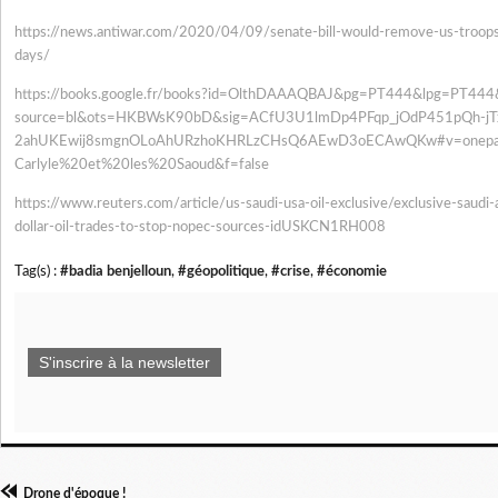
https://news.antiwar.com/2020/
04/09/senate-bill-would-
remove-us-troops
days/
https://books.google.fr/books?
id=OlthDAAAQBAJ&pg=PT444&lpg=
PT444&
source=bl&ots=HKBWsK90bD&sig=
ACfU3U1lmDp4PFqp_jOdP451pQh-
j
2ahUKEwij8smgnOLoAhURzhoKHRLzC
HsQ6AEwD3oECAwQKw#v=onepa
Carlyle%20et%20les%20Saoud&f=
false
https://www.reuters.com/
article/us-saudi-usa-oil-
exclusive/exclusive-saudi-
dollar-oil-trades-to-stop-
nopec-sources-idUSKCN1RH008
Tag(s) :
#badia benjelloun
,
#géopolitique
,
#crise
,
#économie
S'inscrire à la newsletter
Drone d'époque !