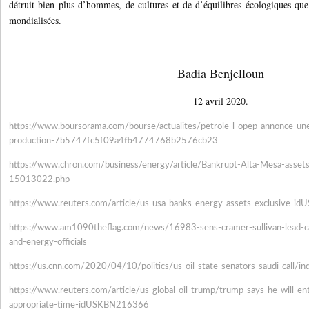
détruit bien plus d’hommes, de cultures et de d’équilibres écologiques que
mondialisées.
Badia Benjelloun
12 avril 2020.
https://www.boursorama.com/
bourse/actualites/petrole-l-
opep-annonce-une
production-
7b5747fc5f09a4fb4774768b2576cb
23
https://www.chron.com/
business/energy/article/
Bankrupt-Alta-Mesa-assets
15013022.php
https://www.reuters.com/
article/us-usa-banks-energy-
assets-exclusive-i
https://www.am1090theflag.com/
news/16983-sens-cramer-
sullivan-lead-c
and-energy-
officials
https://us.cnn.com/2020/04/10/
politics/us-oil-state-
senators-saudi-call/in
https://www.reuters.com/
article/us-global-oil-trump/
trump-says-he-will-en
appropriate-time-idUSKBN216366