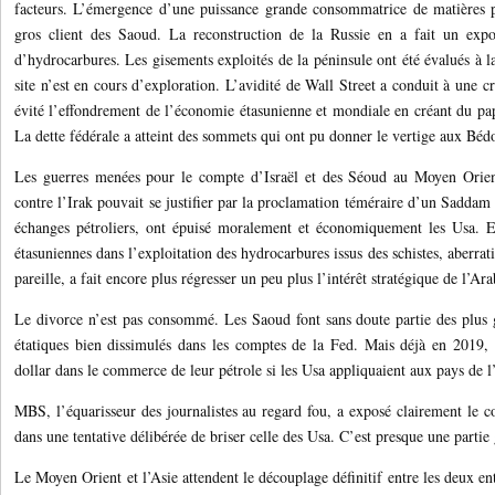
facteurs. L’émergence d’une puissance grande consommatrice de matières p
gros client des Saoud. La reconstruction de la Russie en a fait un expor
d’hydrocarbures. Les gisements exploités de la péninsule ont été évalués à 
site n’est en cours d’exploration. L’avidité de Wall Street a conduit à une c
évité l’effondrement de l’économie étasunienne et mondiale en créant du pap
La dette fédérale a atteint des sommets qui ont pu donner le vertige aux Béd
Les guerres menées pour le compte d’Israël et des Séoud au Moyen Orien
contre l’Irak pouvait se justifier par la proclamation téméraire d’un Saddam
échanges pétroliers, ont épuisé moralement et économiquement les Usa. En
étasuniennes dans l’exploitation des hydrocarbures issus des schistes, aberrat
pareille, a fait encore plus régresser un peu plus l’intérêt stratégique de l’Ar
Le divorce n’est pas consommé. Les Saoud font sans doute partie des plus g
étatiques bien dissimulés dans les comptes de la Fed. Mais déjà en 2019,
dollar dans le commerce de leur pétrole si les Usa appliquaient aux pays de l
MBS, l’équarisseur des journalistes au regard fou, a exposé clairement le c
dans une tentative délibérée de briser celle des Usa. C’est presque une partie
Le Moyen Orient et l’Asie attendent le découplage définitif entre les deux ent