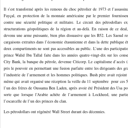
Il s’est transformé après les remous du choc pétrolier de 1973 et l’assassina
Fayçal, en protection de la monnaie américaine par le premier fournisse
contre une sécurité politique et militaire. Le circuit des pétrodollars e
structurations géopolitiques de la région et au-delà. En raison de ce deal
devenu une arme puissante, bien plus dissuasive que les B52. Les Saoud r
cargaisons extraites dans l’économie étasunienne et dans la dette publique 
deux compartiments ne sont pas accessibles au public. L’une des participat
prince Walid Ibn Tallal faite dans les années quatre-vingt-dix sur les conse
City Bank, la banque du pétrole, devenue Citicorp. Le capitalisme d’accès (
pris le pouvoir en permettant une fusion parfaite entre les dirigeants des g
l’industrie de l’armement et les hommes politiques. Bush père avait rejoint l
même qui avait organisé une réception la veille du 11 septembre pour ces 50
l’un des frères de Oussama Ben Laden, après avoir été Président des Usa pou
sorte que lorsque l’Arabie achète de l’armement à Lockheed, une partie
l’escarcelle de l’un des princes du clan.
Les pétrodollars ont régénéré Wall Street durant des décennies.