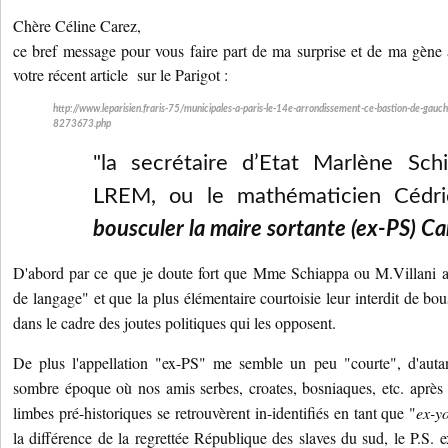
Chère Céline Carez,
ce bref message pour vous faire part de ma surprise et de ma gène à
votre récent article sur le Parigot :
http://www.leparisien.fraris-75/municipales-a-paris-le-14e-arrondissement-ce-bastion-de-gau
8273673.php
"la secrétaire d’Etat Marlène Schi
LREM, ou le mathématicien Cédric
bousculer la maire sortante (ex-PS) Car
D'abord par ce que je doute fort que Mme Schiappa ou M.Villani a
de langage" et que la plus élémentaire courtoisie leur interdit de bou
dans le cadre des joutes politiques qui les opposent.
De plus l'appellation "ex-PS" me semble un peu "courte", d'autan
sombre époque où nos amis serbes, croates, bosniaques, etc. après 
limbes pré-historiques se retrouvèrent in-identifiés en tant que "
ex-y
la différence de la regrettée République des slaves du sud, le P.S. 