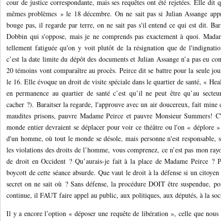
cour de justice correspondante, mais ses requêtes ont été rejetées. Elle dit 
mêmes problèmes » le 18 décembre. On ne sait pas si Julian Assange app
bouge pas, il regarde par terre, on ne sait pas s'il entend ce qui est dit. Bar
Dobbin qui s'oppose, mais je ne comprends pas exactement à quoi. Madam
tellement fatiguée qu'on y voit plutôt de la résignation que de l'indignati
c’est la date limite du dépôt des documents et Julian Assange n’a pas eu co
20 témoins vont comparaître au procès. Peirce dit se battre pour la seule j
le 16. Elle évoque un droit de visite spéciale dans le quartier de santé, « Hea
en permanence au quartier de santé c’est qu’il ne peut être qu’au secteu
cacher ?). Baraitser la regarde, l'approuve avec un air doucereux, fait mine d
maudites prisons, pauvre Madame Peirce et pauvre Monsieur Summers! C'e
monde entier devraient se déplacer pour voir ce théâtre ou l'on « déplore » 
d'un homme, où tout le monde se désole, mais personne n'est responsable
les violations des droits de l’homme, vous comprenez, ce n’est pas mon rayon
de droit en Occident ? Qu’aurais-je fait à la place de Madame Peirce ? P
boycott de cette séance absurde. Que vaut le droit à la défense si un citoyen 
secret on ne sait où ? Sans défense, la procédure DOIT être suspendue, poin
continue, il FAUT faire appel au public, aux politiques, aux députés, à la soci
Il y a encore l’option « déposer une requête de libération », celle que nou