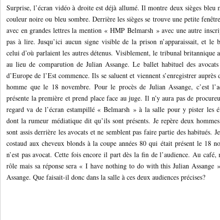
Surprise, l’écran vidéo à droite est déjà allumé. Il montre deux sièges ble
couleur noire ou bleu sombre. Derrière les sièges se trouve une petite fenêtr
avec en grandes lettres la mention « HMP Belmarsh » avec une autre inscript
pas à lire. Jusqu’ici aucun signe visible de la prison n’apparaissait, et le
celui d’où parlaient les autres détenus. Visiblement, le tribunal britannique 
au lieu de comparution de Julian Assange. Le ballet habituel des avocats 
d’Europe de l’Est commence. Ils se saluent et viennent s’enregistrer auprès 
homme que le 18 novembre. Pour le procès de Julian Assange, c’est l’ac
présente la première et prend place face au juge. Il n’y aura pas de procureu
regard va de l’écran estampillé « Belmarsh » à la salle pour y pister les é
dont la rumeur médiatique dit qu’ils sont présents. Je repère deux hommes
sont assis derrière les avocats et ne semblent pas faire partie des habitués.
costaud aux cheveux blonds à la coupe années 80 qui était présent le 18 no
n’est pas avocat. Cette fois encore il part dès la fin de l’audience. Au café,
rôle mais sa réponse sera « I have nothing to do with this Julian Assange »,
Assange. Que faisait-il donc dans la salle à ces deux audiences précises?