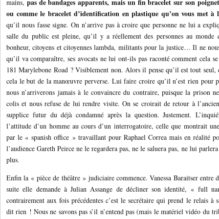
pas de bandages apparents, mais un fin bracelet sur son poign
mains,
ou comme le bracelet d’identification en plastique qu’on vous met à 
qu’il nous fasse signe. On n’arrive pas à croire que personne ne lui a expl
salle du public est pleine, qu’il y a réellement des personnes au monde q
bonheur, citoyens et citoyennes lambda, militants pour la justice… Il ne nous
qu’il va comparaître, ses avocats ne lui ont-ils pas raconté comment cela se
181 Marylebone Road ? Visiblement non. Alors il pense qu’il est tout seul, qu
cela le but de la manœuvre perverse. Lui faire croire qu’il n’est rien pour
nous n’arriverons jamais à le convaincre du contraire, puisque la prison ne 
colis et nous refuse de lui rendre visite. On se croirait de retour à l’ancie
supplice futur du déjà condamné après la question. Justement. L’inquié
l’attitude d’un homme au cours d’un interrogatoire, celle que montrait une 
par le « spanish office » travaillant pour Raphael Correa mais en réalité p
l’audience Gareth Peirce ne le regardera pas, ne le saluera pas, ne lui parlera 
plus
.
Enfin la « pièce de théâtre » judiciaire commence. Vanessa Baraitser entre da
suite elle demande à Julian Assange de décliner son identité, « full n
contrairement aux fois précédentes c’est
le secrétaire qui prend le relais à
dit rien ! Nous ne savons pas s’il n’entend pas (mais le matériel vidéo du tribu