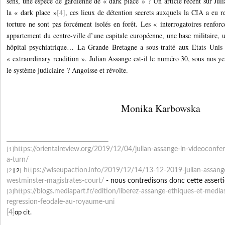
sens, une espèce de gardienne de « dark place » ? Un article récent sur Jul
la « dark place »
[4]
, ces lieux de détention secrets auxquels la CIA a eu r
torture ne sont pas forcément isolés en forêt. Les « interrogatoires renfor
appartement du centre-ville d’une capitale européenne, une base militaire, 
hôpital psychiatrique… La Grande Bretagne a sous-traité aux Etats Unis
« extraordinary rendition ». Julian Assange est-il le numéro 30, sous nos ye
le système judiciaire ? Angoisse et révolte.
Monika Karbowska
https://orientalreview.org/
2019/12/04/julian-assange-in-
videoconfer
[1]
a-turn/
https://wiseupaction.info/
2019/12/14/13-12-2019-julian-
assang
[2]
[2]
westminster-
magistrates-court/
- nous contredisons donc cette asserti
https://blogs.mediapart.fr/
edition/liberez-assange-
ethiques-et-medias
[3]
regression-
feodale-au-royaume-uni
[4]
op cit.