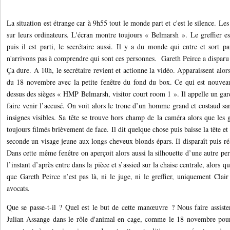
La situation est étrange car à 9h55 tout le monde part et c'est le silence. Les
sur leurs ordinateurs. L'écran montre toujours « Belmarsh ». Le greffier es
puis il est parti, le secrétaire aussi. Il y a du monde qui entre et sort p
n'arrivons pas à comprendre qui sont ces personnes. Gareth Peirce a disparu a
Ça
dure. A 10h, le secrétaire revient et actionne la vidéo. Apparaissent alor
du 18 novembre avec la petite fenêtre du fond du box. Ce qui est nouveau
dessus des sièges « HMP Belmarsh, visitor court room 1 ». Il appelle un gar
faire venir l’accusé. On voit alors le tronc d’un homme grand et costaud sa
insignes visibles. Sa tête se trouve hors champ de la caméra alors que les 
toujours filmés brièvement de face. Il dit quelque chose puis baisse la tête et
seconde un visage jeune aux longs cheveux blonds épars. Il disparaît puis ré
Dans cette même fenêtre on aperçoit alors aussi la silhouette d’une autre pe
l’instant d’après entre dans la pièce et s’assied sur la chaise centrale, alors
que Gareth Peirce n’est pas là, ni le juge, ni le greffier, uniquement Clair
avocats.
Que se passe-t-il ? Quel est le but de cette manœuvre ? Nous faire assist
Julian Assange dans le rôle d'animal en cage, comme le 18 novembre pou