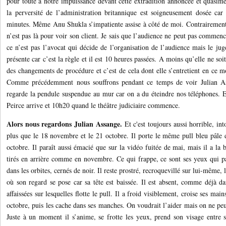
pour toute à notre impuissance devant cette extradition annoncée et quasimen
la perversité de l’administration britannique est soigneusement dosée ca
minutes. Même Anu Shukla s’impatiente assise à côté de moi. Contrairemen
n’est pas là pour voir son client. Je sais que l’audience ne peut pas commenc
ce n’est pas l’avocat qui décide de l’organisation de l’audience mais le juge 
présente car c’est la règle et il est 10 heures passées. A moins qu’elle ne soi
des changements de procédure et c’est de cela dont elle s’entretient en ce 
Comme précédemment nous souffrons pendant ce temps de voir Julian Ass
regarde la pendule suspendue au mur car on a du éteindre nos téléphones. 
Peirce arrive et 10h20 quand le théâtre judiciaire commence.
Alors nous regardons Julian Assange.
Et c'est toujours aussi horrible, int
plus que le 18 novembre et le 21 octobre. Il porte le même pull bleu pâle d
octobre. Il paraît aussi émacié que sur la vidéo fuitée de mai, mais il a la 
tirés en arrière comme en novembre. Ce qui frappe, ce sont ses yeux qui pa
dans les orbites, cernés de noir. Il reste prostré, recroquevillé sur lui-même, 
où son regard se pose car sa tête est baissée. Il est absent, comme déjà d
affaissées sur lesquelles flotte le pull. Il a froid visiblement, croise ses mai
octobre, puis les cache dans ses manches. On voudrait l’aider mais on ne peut
Juste à un moment il s’anime, se frotte les yeux, prend son visage entre s