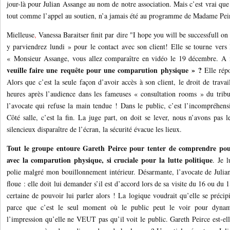
jour-là pour Julian Assange au nom de notre association. Mais c’est vrai que 
tout comme l’appel au soutien, n’a jamais été au programme de Madame Pei
Mielleuse
,
Vanessa Baraitser finit par dire "I hope you will be successfull 
y parviendrez
lundi » pour le contact avec son
client! Elle se tourne vers 
« Monsieur Assange, vous allez comparaître en vidéo le 19 décembre. 
veuille faire une requête pour une comparution physique » ?
Elle ré
Alors que c’est la seule façon d’avoir accès à son client, le droit de travai
heures après l’audience dans les fameuses « consultation rooms » du trib
l’avocate qui refuse la main tendue ! Dans le public, c’est l’incompréhensi
Côté salle, c’est la fin. La juge part, on doit se lever, nous n’avons pas 
silencieux disparaître de l’écran, la sécurité évacue les lieux.
Tout le groupe entoure Gareth Peirce pour tenter de comprendre pour
avec la comparution physique, si cruciale pour la lutte politique
. Je l
polie malgré mon bouillonnement intérieur. Désarmante, l’avocate de Juli
floue : elle doit lui demander s’il est d’accord lors de sa visite du 16 ou du
certaine de pouvoir lui parler alors ! La logique voudrait qu’elle se préci
parce que c’est le seul moment où le public peut le voir pour dynamis
l’impression qu’elle ne VEUT pas qu’il voit le public. Gareth Peirce est-el