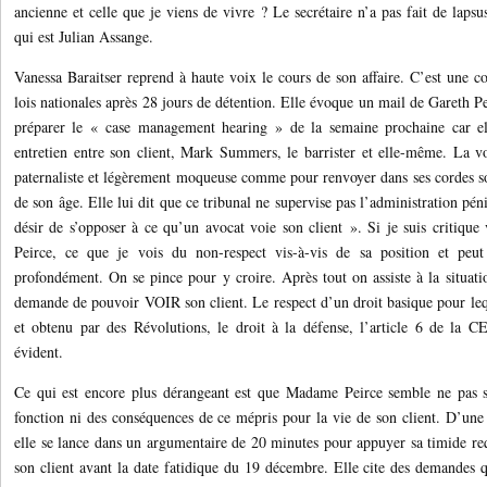
ancienne et celle que je viens de vivre ? Le secrétaire n’a pas fait de lapsu
qui est Julian Assange.
Vanessa Baraitser reprend à haute voix le cours de son affaire. C’est une c
lois nationales après 28 jours de détention. Elle évoque un mail de Gareth 
préparer le « case management hearing » de la semaine prochaine car el
entretien entre son client, Mark Summers, le barrister et elle-même. La vo
paternaliste et légèrement moqueuse comme pour renvoyer dans ses cordes son
de son âge. Elle lui dit que ce tribunal ne supervise pas l’administration pénit
désir de s’opposer à ce qu’un avocat voie son client ». Si je suis critique
Peirce, ce que je vois du non-respect vis-à-vis de sa position et peu
profondément. On se pince pour y croire. Après tout on assiste à la situati
demande de pouvoir VOIR son client. Le respect d’un droit basique pour lequ
et obtenu par des Révolutions, le droit à la défense, l’article 6 de la 
évident.
Ce qui est encore plus dérangeant est que Madame Peirce semble ne pas s
fonction ni des conséquences de ce mépris pour la vie de son client. D’u
elle se lance dans un argumentaire de 20 minutes pour appuyer sa timide req
son client avant la date fatidique du 19 décembre. Elle cite des demandes qu