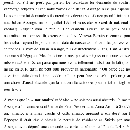
peut
jours), ou s’il ne
pas parler. Le secrétaire lui demande de conf
submerge toujours quand nous voyons que Julian Assange n’est pas capabl
Le secrétaire lui demande s’il entend puis devant son silence prend l’initia
« swedish national
êtes Julian Assange, né le 3 juillet 1971 et vous êtes
suédois). Stupeur dans le public. Une clameur s’élève. Je ne peux pas 
naturalisation expresse là, excusez-moi ! ». Vanessa Baraitser, comme pou
brouhaha, reprend le jeu : « nom, date de naissance, nationalité, pouvez-vo
entendons la voix de Julian Assange, plus distinctement « Yes, I am Austral
comme s’il bégayait. Mes émotions et mes pensées réagissent à toute vitesse
mise en scène ? Est-ce parce que nous avons tellement insisté sur le fait que J
même en 2016 qu’il ne peut plus prouver sa nationalité ? Ou parce que nou
aussi immobile dans l’écran vidéo, celle-ci peut être une scène préenregistré
une chose d’aussi absurde que la nationalité suédoise pour le faire réagir 
joue live ?
la « nationalité suédoise »
A moins que
ne soit pas aussi absurde. Je me r
Assange à la fameuse conférence de Peter Weiderud et Anna Ardin à Stockh
une alliance à la main gauche et cette alliance apparaît à son doigt sur
l’époque il était aisé d’obtenir le permis de résidence en Suède par ma
Assange avait déposé une demande de carte de séjour le 17 août 2010. Y a