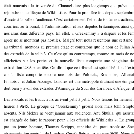
était mauvaise, la traversée du Channel dure plus longtemps que prévu, je
rejoindre ma collègue de Wikijustice. Pour la première fois depuis septembr
d’accès à la salle d’audience. C’est certainement l’effet de toutes nos action
courriers au tribunal, à l’administration et aux députés britanniques ainsi qu
nos amis dans différents pays. En effet, « Greekemmy » a disparu et les fe
après ne se montrent pas hostiles. Malgré tout nous ressentons une certaine
au tribunal, montons au premier étage et constatons que le nom de Julian As
des extradés de la salle 3. Ce n’est qu’un contretemps, comme au mois de 
affichettes sur les portes et la nouvelle liste comporte une vingtaine
extradition USA » en tête. On dirait que ce tribunal est spécialisé dans l’ex
car la liste comporte encore une fois des Polonais, Roumains, Albanai
Finnois… et Julian Assange. Londres est une métropole drainant une émigrat
doit bien y avoir des extradés d’Amérique du Sud, des Caraibes, d’Afrique, d
Les avocats et les traducteurs arrivent petit à petit. Nous tenons fermement 
heures à 9h45. Le groupe de "Greekemmy" grossit alors mais John Shipton
absents. Nils Melzer ne vient jamais aux audiences. Anu Shukla, qui assista
est chargée de faire le rapport pour « les officiels de Wikileaks ». Le grou
par un jeune homme, Thomas Scripps, candidat du parti trotskiste Soci
circonscription centrale de Londres. Gareth Peirce arrive vers 9h30. Nous t