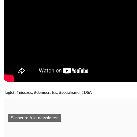
Tag(s) :
#niouzes
,
#democrates
,
#socialisme
,
#DSA
S'inscrire à la newsletter