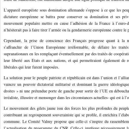
L’appareil européiste sous domination allemande s’oppose à ce que les peupl
dictature européenne se battra pour conserver sa domination et ses privi
mouvement populaire mettre en cause l’adhésion de la France à l’euro-di
n’hésiterait pas à faire tirer l’armée ou la gendarmerie européenne contre le 
Cependant, la prise de conscience des Français progresse quant à la n
s’affranchir de l’Union Européenne irréformable, de défaire les traité
supranationaux en les remplaçant éventuellement par des traités de coopérat
leur liberté aux Etats et aux nations, et qui permettraient également de 
libérales qui leur furent imposées.
La solution pour le peuple patriote et républicain est dans l’union et l’alli
vaincre un pouvoir dictatorial militarisé et dominant la guerre idéologiqu
droites » ni une prétendue porte de gauche pour sortir de l’UE en débouchan
irréaliste, illusoire et mensonger dans les circonstances actuelles- qui est à l’
Le mouvement des gilets jaune issu des forces les plus profondes du peuple
contribuant au regroupement souverainiste qui se profile, il enrichira l’élab
commune. Le Comité Valmy propose que celle-ci s’inspire du rassembleme
l’actualisation du programme du CNR. Celle-ci implique nécessairement la