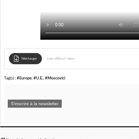
Télécharger
train-sifflera1-redux
Tag(s) :
#Europe
,
#U.E.
,
#Moscovici
S'inscrire à la newsletter