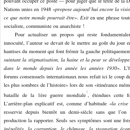
pouvant occuper ce poste — pour juger que le texte de la D
Nations unies en 1948
«propose aujourd’hui encore la visio
ce que notre monde pourrait être»
.
Exit
en une phrase toute 
socialiste, communiste ou anarchiste !
Pour actualiser un propos qui reste fondamental
innocuité, l’auteur se devait de le mettre au goût du jour e
hantises du moment qui font frémir la gauche politiquemen
suintant la stigmatisation, la haine et la peur se développ
dans le monde depuis les année les années 1930»
. L’
forums consensuels internationaux nous refait ici le coup 
les plus sombres de l’histoire» lors de son «itinérance mém
3
bataille de la 1ère guerre mondiale
, étendues cette f
L’arrière-plan explicatif est, comme d’habitude
«la cris
resservie depuis bientôt un demi-siècle sans que l’o
production la rapporter. Seuls ses symptômes sont une fo
inégalités, la corruption, le chômage, la stagnation éco