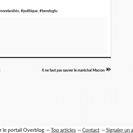
mondanités
,
#politique
,
#bendyglu
t
Il ne faut pas sauver le maréchal Macron
r le portail Overblog
Top articles
Contact
Signaler un