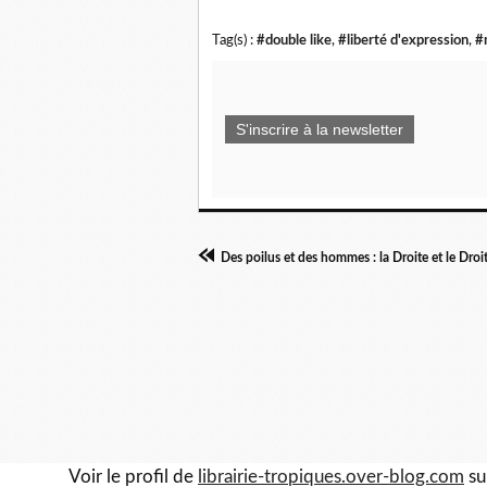
Tag(s) :
#double like
,
#liberté d'expression
,
#
S'inscrire à la newsletter
Des poilus et des hommes : la Droite et le Droi
Voir le profil de
librairie-tropiques.over-blog.com
su