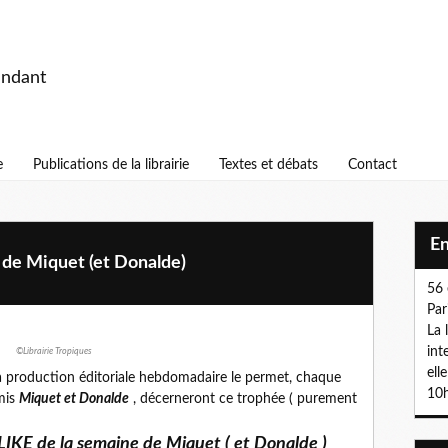
endant
e
Publications de la librairie
Textes et débats
Contact
E
de Miquet (et Donalde)
56 
Par
La 
int
©Librairie Tropiques
ell
la production éditoriale hebdomadaire le permet, chaque
10h
mis
Miquet et Donalde
, décerneront ce trophée ( purement
IKE de la semaine de Miquet ( et Donalde )