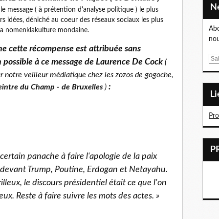
le message ( à prétention d'analyse politique ) le plus
s idées, déniché au coeur des réseaux sociaux les plus
Abo
la nomenklakulture mondaine.
nou
ne cette récompense est attribuée sans
E
n possible à ce message de Laurence De Cock
(
m
r notre veilleur médiatique chez les zozos de gogoche,
a
:
eintre du Champ - de Bruxelles
)
i
L
l
Pr
 certain panache à faire l'apologie de la paix
s devant Trump, Poutine, Erdogan et Netayahu.
illeux, le discours présidentiel était ce que l'on
ux. Reste à faire suivre les mots des actes. »