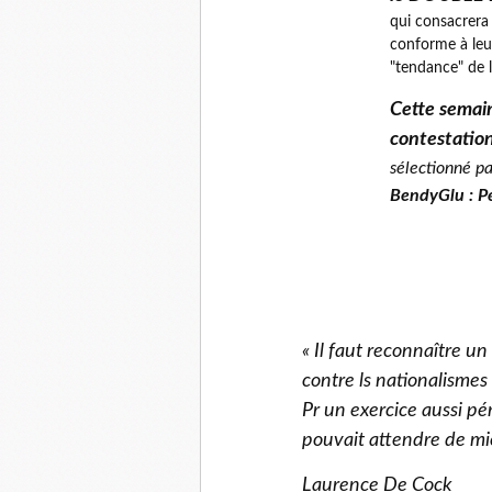
qui consacrera 
conforme à leur
"tendance" de 
Cette semai
contestatio
sélectionné pa
BendyGlu : P
« Il faut reconnaître un
contre ls nationalisme
Pr un exercice aussi pér
pouvait attendre de mie
Laurence De Cock