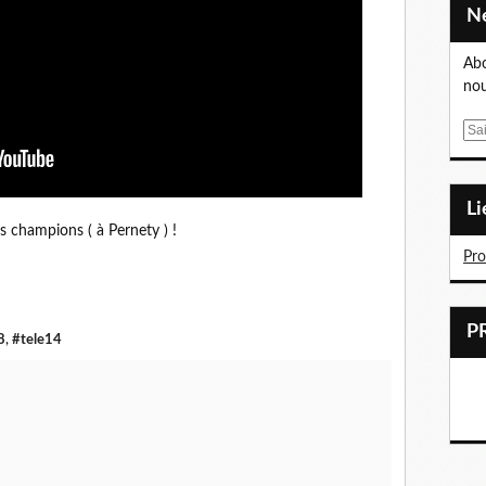
Abo
nou
E
m
a
i
L
l
s champions ( à Pernety ) !
Pr
8
,
#tele14