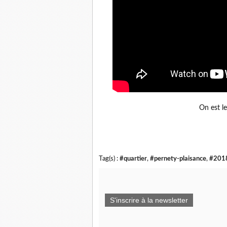
On est le
Tag(s) :
#quartier
,
#pernety-plaisance
,
#201
S'inscrire à la newsletter