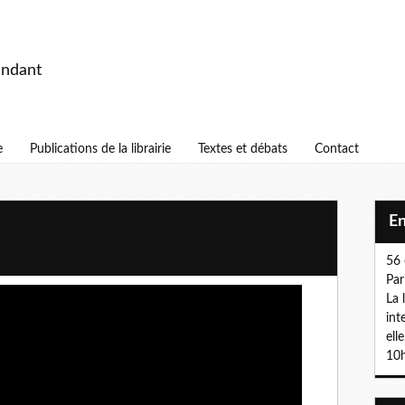
endant
e
Publications de la librairie
Textes et débats
Contact
E
56 
Par
La 
int
ell
10h