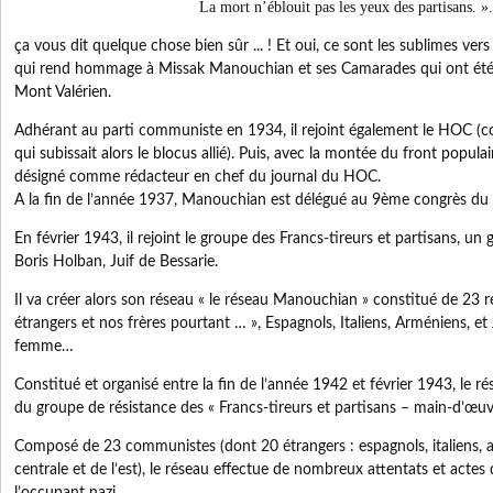
La mort n’éblouit pas les yeux des partisans. ».
ça vous dit quelque chose bien sûr ... ! Et oui, ce sont les sublimes ver
qui rend hommage à Missak Manouchian et ses Camarades qui ont été fu
Mont Valérien.
Adhérant au parti communiste en 1934, il rejoint également le HOC (c
qui subissait alors le blocus allié). Puis, avec la montée du front popu
désigné comme rédacteur en chef du journal du HOC.
A la fin de l’année 1937, Manouchian est délégué au 9ème congrès du
En février 1943, il rejoint le groupe des Francs-tireurs et partisans, u
Boris Holban, Juif de Bessarie.
Il va créer alors son réseau « le réseau Manouchian » constitué de 23 
étrangers et nos frères pourtant … », Espagnols, Italiens, Arméniens, e
femme…
Constitué et organisé entre la fin de l’année 1942 et février 1943, le r
du groupe de résistance des « Francs-tireurs et partisans – main-d’œu
Composé de 23 communistes (dont 20 étrangers : espagnols, italiens, a
centrale et de l’est), le réseau effectue de nombreux attentats et acte