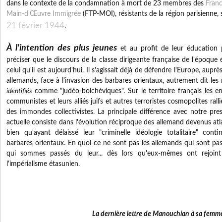
dans le contexte de la condamnation à mort de
23 membres
des
Franc
Main-d'Œuvre Immigrée
(FTP-MOI), résistants de la région parisienne, s
21 février 1944
.
À l'intention des plus jeunes
et au profit de leur éducation p
préciser que le discours de la classe dirigeante française de l'époque
celui qu'il est aujourd'hui. Il s'agissait déjà de défendre l'Europe, aupr
allemands, face à l'invasion des barbares orientaux, autrement dit les 
identifiés
comme "judéo-bolchéviques". Sur le territoire français les e
communistes et leurs alliés juifs et autres terroristes cosmopolites rallié
des immondes collectivistes. La principale différence avec notre pres
actuelle consiste dans l'évolution réciproque des allemand devenus atla
bien qu'ayant délaissé leur "criminelle idéologie totalitaire" cont
barbares orientaux. En quoi ce ne sont pas les allemands qui sont pa
qui sommes passés du leur... dès lors qu'eux-mêmes ont rejoint
l'impérialisme étasunien.
La dernière lettre de Manouchian à sa femm