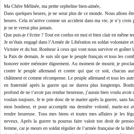
Ma Chère Mélinée, ma petite orpheline bien-aimée,
Dans quelques heures, je ne serai plus de ce monde. Nous allons être
heures. Cela m’arrive comme un accident dans ma vie, je n’y crois p
je ne te verrai plus jamais.
Que puis-je t’écrire ? Tout est confus en moi et bien clair en même t
Je m’étais engagé dans l’Armée de Libération en soldat volontaire et
Victoire et du but. Bonheur à ceux qui vont nous survivre et goûter l
la Paix de demain. Je suis sûr que le peuple français et tous les comb
honorer notre mémoire dignement. Au moment de mourir, je procla
contre le peuple allemand et contre qui que ce soit, chacun au
châtiment et comme récompense. Le peuple allemand et tous les autre
en fraternité après la guerre qui ne durera plus longtemps. Bon
profond de ne t’avoir pas rendue heureuse, j’aurais bien voulu avoir 
voulais toujours. Je te prie donc de te marier après la guerre, sans fa
mon bonheur, et pour accomplir ma dernière volonté, marie-toi a
rendre heureuse. Tous mes biens et toutes mes affaires je les lèg
neveux. Après la guerre tu pourras faire valoir ton droit de pens
femme, car je meurs en soldat régulier de l’armée française de la libér