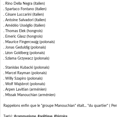
. Rino Della Negra (italien)
. Spartaco Fontano (italien)
. Césare Luccarini (italien)
. Antoine Salvadori (italien)
. Amédéo Usséglio (italien)
. Thomas Elek (hongrois)
. Emeric Glasz (hongrois)
. Maurice Fingercwajg (polonais)
. Jonas Geduldig (polonais)
. Léon Goldberg (polonais)
. Szlama Grzywacz (polonais)
. Stanislas Kubacki (polonais)
. Marcel Rayman (polonais)
. Willy Szapiro (polonais)
. Wolf Wajsbrot (polonais)
. Arpen Lavitian (arménien)
. Missak Manouchian (arménien)
Rappelons enfin que le "groupe Manouchian" était... "du quartier" ( Per
Tag(s) :
#communisme
,
#politique
,
#histoire