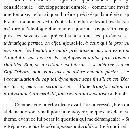
considérant le « développement durable » comme une mystifi
une foutaise. Je lui ai quand même précisé qu'ils n’étaient 
France, notamment. Et qu'outre la crédulité devant les discou
osé dire « l'idéologie dominante » pour ne pas paraître ring
plus les savants ou prétendus tels que les profanes, ce
thématique permet, en effet,
ajoutai-je,
à ceux qui la promeu
pas subir les limitations qu'ils préconisent aux autres en
Autant dire que les esprits sceptiques et à plus forte raison 
rhabiller. Sauf si la critique est interne — « intégrée» comm
Guy Debord, dont vous avez peut-être entendu parler — e
l'accumulation du capital, dynamique sans fin s'il en est. Bien
un terme, mais ce serait au prix d’une transformation r
production. Autrement dit, une révolution socialiste »
. Fin d
Comme cette interlocutrice avait l'air intéressée, bien q
ai demandé son e-mail pour lui envoyer quelques uns de mes 
thème, avant de lui poser la question qui me démangeait :
« S
»
Réponse :
« Sur le développement durable »
. Ce à quoi j'ai