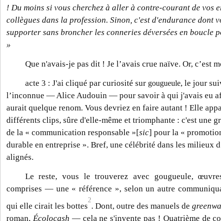
! Du moins si vous cherchez à aller à contre-courant de vos 
collègues dans la profession. Sinon, c'est d'endurance dont 
supporter sans broncher les conneries déversées en boucle p
»
Que n'avais-je pas dit ! Je l’avais crue naïve. Or, c’est mo
acte 3 : J'ai cliqué par curiosité sur
, le jour su
gougueule
l’inconnue — Alice Audouin — pour savoir à qui j'avais eu aff
aurait quelque renom. Vous devriez en faire autant ! Elle appar
différents clips, sûre d'elle-même et triomphante : c'est une g
de la « communication responsable »[
sic
] pour la « promoti
durable en entreprise ». Bref, une célébrité dans les milieux d
alignés.
Le reste, vous le trouverez avec gougueule, œuvres
comprises — une « référence », selon un autre communiquant
2
qui elle cirait les bottes
. Dont, outre des manuels de
greenwa
roman,
Écolocash
— cela ne s'invente pas ! Quatrième de c