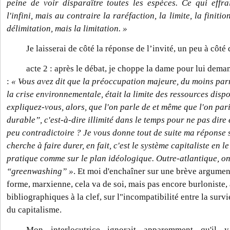
peine de voir disparaître toutes les espèces.
Ce qui effra
l'infini, mais au contraire la raréfaction, la limite, la finitio
délimitation, mais la limitation. »
Je laisserai de côté la réponse de l’invité, un peu à côté
acte 2 : après le débat, je choppe la dame pour lui dem
:
« Vous avez dit que la préoccupation majeure, du moins par
la crise environnementale, était la limite des ressources dis
expliquez-vous, alors, que l'on parle de et même que l'on pa
durable”, c'est-à-dire illimité dans le temps pour ne pas dire 
peu contradictoire ? Je vous donne tout de suite ma réponse s
cherche à faire durer, en fait, c'est le système capitaliste en l
pratique comme sur le plan idéologique. Outre-atlantique, on
“greenwashing” »
. Et moi d'enchaîner sur une brève argumen
forme, marxienne, cela va de soi, mais pas encore burloniste,
bibliographiques à la clef, sur l"incompatibilité entre la survi
du capitalisme.
Mon interlocutrice ignorait apparemment qu'il y