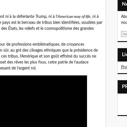
Abo
t ni à la déferlante Trump, ni à l’
American way of life
, ni à
nou
 pays est le berceau de tribus bien identifiées, soudées par
des États, les reliefs et le cosmopolitisme des grandes
E
m
tour de professions emblématiques, de croyances
a
ien sûr, au gré des clivages ethniques que la présidence de
i
L
ces tribus, l’Amérique et son goût effréné du succès ne
l
uset des rêves les plus fous, cette patrie de l’audace
Pr
esant de l’argent roi.