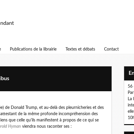
endant
e
Publications de la librairie
Textes et débats
Contact
E
ibus
56 
Par
La 
int
tée) de Donald Trump, et au-delà des pleurnicheries et des
ell
s, attestant de la même profonde incompréhension des
10h
ens que celle qu'ils manifestent à propos de ce qui se
rold Hyman
viendra nous raconter ses :