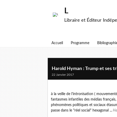
L
Libraire et Éditeur Indép
Accueil
Programme
Bibliographi
Harold Hyman : Trump et ses tr
22 Janvier 2017
à la veille de l'intronisation ( mouvemen
fantasmes infantiles des médias françai
phénomènes politiques et sociaux étasuni
passe dans le "réel social" hexagonal ...
Ha