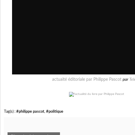
actuaité éditoriale par Philippe Pascot
par
Tel
Tag(s) :
#philippe pascot
,
#politique