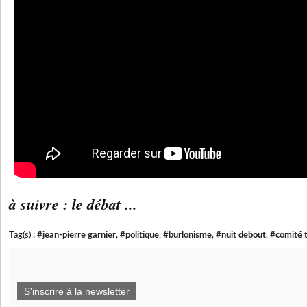
à suivre : le débat ...
Tag(s) :
#jean-pierre garnier
,
#politique
,
#burlonisme
,
#nuit debout
,
#comité t
S'inscrire à la newsletter