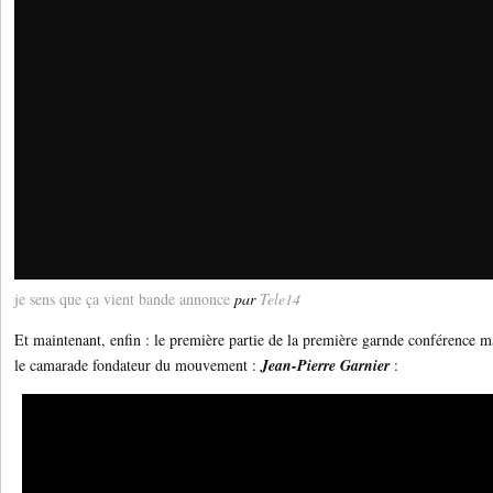
je sens que ça vient bande annonce
par
Tele14
Et maintenant, enfin : le première partie de la première garnde conférence m
le camarade fondateur du mouvement :
Jean-Pierre Garnier
: