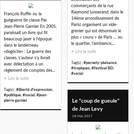
commerçants de la rue
Raymond Losserand, dans le
François Ruffin ou la
14ème arrondissement de
guéguerre de classe Par
Paris) organisent un vide-
Jean-Pierre Garnier En 2005,
grenier qui est désormais le
paraissait un livre qui fit
plus « couru » de Paris … vu
beaucoup jaser à l’époque
le quartier, l’ambiance,...
dans le landerneau
«degôche» : La guerre des
Lire la suite
classes. L’auteur s’y livrait
Tag(s) :
#pernety-plaisance
,
avec délectation à un
#tropiques
,
#festival BD
,
règlement de comptes des...
#social
Lire la suite
Tag(s) :
#liberté d'expression
,
#politique
,
#social
,
#jean-
Le "coup de gueule"
pierre garnier
de Jean Levy
18 Mai 2017