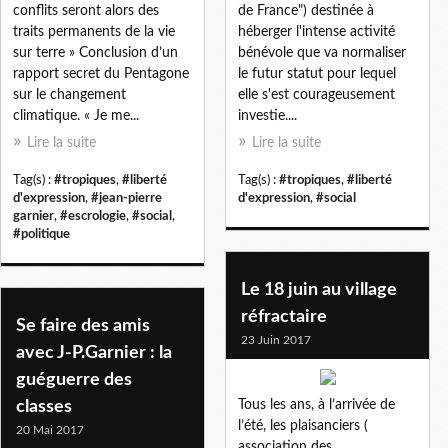
conflits seront alors des
de France") destinée à
traits permanents de la vie
héberger l'intense activité
sur terre » Conclusion d’un
bénévole que va normaliser
rapport secret du Pentagone
le futur statut pour lequel
sur le changement
elle s'est courageusement
climatique. « Je me...
investie....
Lire la suite
Lire la suite
Tag(s) :
#tropiques
,
#liberté
Tag(s) :
#tropiques
,
#liberté
d'expression
,
#jean-pierre
d'expression
,
#social
garnier
,
#escrologie
,
#social
,
#politique
Le 18 juin au village
réfractaire
Se faire des amis
23 Juin 2017
avec J-P.Garnier : la
guéguerre des
classes
Tous les ans, à l’arrivée de
l’été, les plaisanciers (
20 Mai 2017
association des