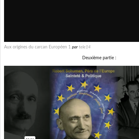
Aux origines du carcan Européen 1
par
tele14
Deuxième partie :